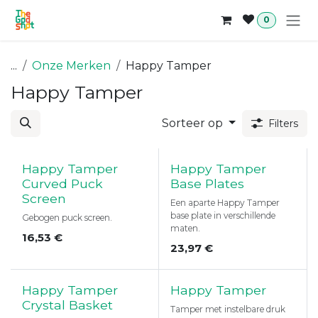
Overslaan naar inhoud
0
...
Onze Merken
Happy Tamper
Happy Tamper
Sorteer op
Filters
Happy Tamper
Happy Tamper
Curved Puck
Base Plates
Screen
Een aparte Happy Tamper
base plate in verschillende
Gebogen puck screen.
maten.
16,53
€
23,97
€
Happy Tamper
Happy Tamper
Crystal Basket
Tamper met instelbare druk