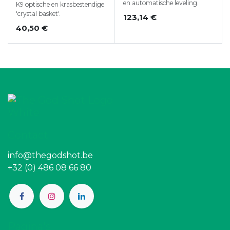
en automatische leveling.
K9 optische en krasbestendige
'crystal basket'.
123,14
€
40,50
€
Contact
info@thegodshot.be
+32 (0) 486 08 66 80
Pagina's