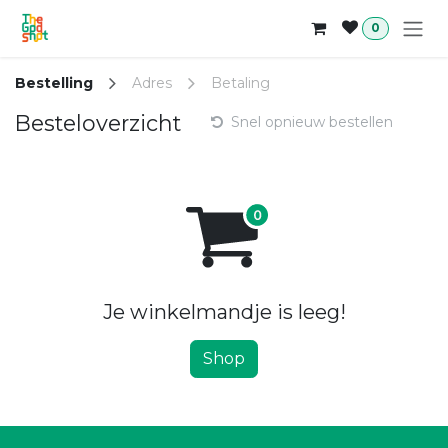
Overslaan naar inhoud
0
Bestelling
Adres
Betaling
Besteloverzicht
Snel opnieuw bestellen
Je winkelmandje is leeg!
Shop